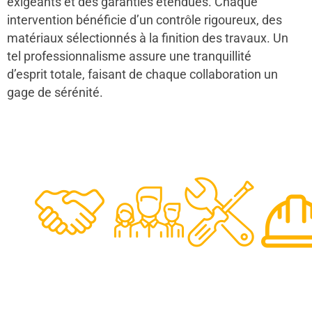
exigeants et des garanties étendues. Chaque
intervention bénéficie d’un contrôle rigoureux, des
matériaux sélectionnés à la finition des travaux. Un
tel professionnalisme assure une tranquillité
d’esprit totale, faisant de chaque collaboration un
gage de sérénité.
48
50
12
0
Clients
Experts
Spécia