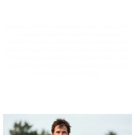
aménagements destinés à
traverser le temps.
Expert en conformité et performance, notre plombier affine
vos installations pour des rénovations et dépannages
sécurisés. Il contrôle scrupuleusement leur fonctionnement
optimal à chaque intervention. Vos projets de modernisation
ou de réparation nécessitent des systèmes fiables : notre
artisan en assure la conformité réglementaire et l'efficacité,
pour des travaux sans danger.