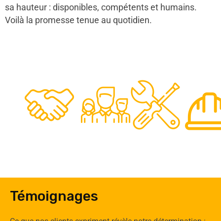
sa hauteur : disponibles, compétents et humains.
Voilà la promesse tenue au quotidien.
48
50
12
0
Clients
Experts
Spécia
Témoignages