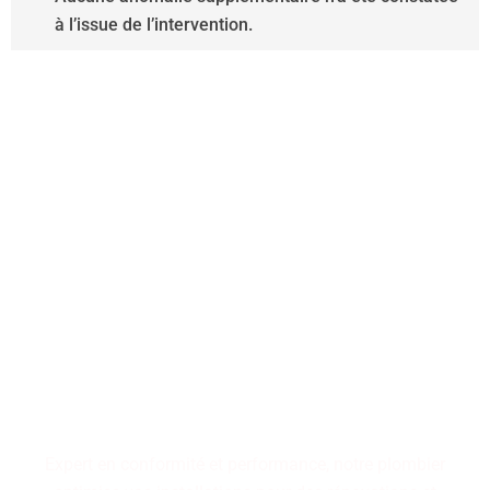
à l’issue de l’intervention.
Performance, durabilité,
fiabilité : trois piliers qui
définissent nos installations
de plomberie. Faites le choix
d'un service maîtrisé pour
des résultats pérennes.
Expert en conformité et performance, notre plombier