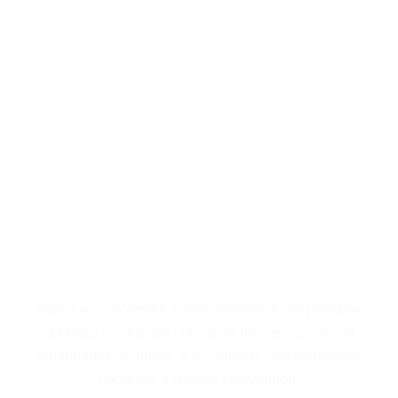
Performance, durabilité,
fiabilité : trois piliers qui
définissent nos installations
de plomberie. Faites le choix
d'un service maîtrisé pour
des résultats pérennes.
Expert en conformité et performance, notre plombier
optimise vos installations pour des rénovations et
dépannages sécurisés. Il en vérifie le fonctionnement
rigoureux à chaque intervention.