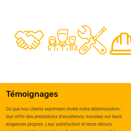
48
50
12
0
Clients
Experts
Spécia
Témoignages
Ce que nos clients expriment révèle notre détermination :
leur offrir des prestations d'excellence, moulées sur leurs
exigences propres. Leur satisfaction et leurs retours