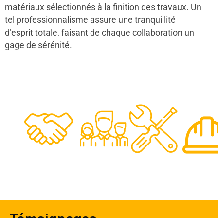
matériaux sélectionnés à la finition des travaux. Un
tel professionnalisme assure une tranquillité
d’esprit totale, faisant de chaque collaboration un
gage de sérénité.
48
50
12
0
Clients
Experts
Spécia