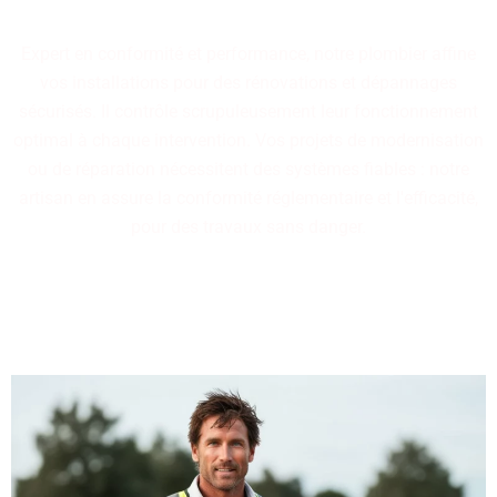
traverser le temps.
Expert en conformité et performance, notre plombier affine
vos installations pour des rénovations et dépannages
sécurisés. Il contrôle scrupuleusement leur fonctionnement
optimal à chaque intervention. Vos projets de modernisation
ou de réparation nécessitent des systèmes fiables : notre
artisan en assure la conformité réglementaire et l'efficacité,
pour des travaux sans danger.