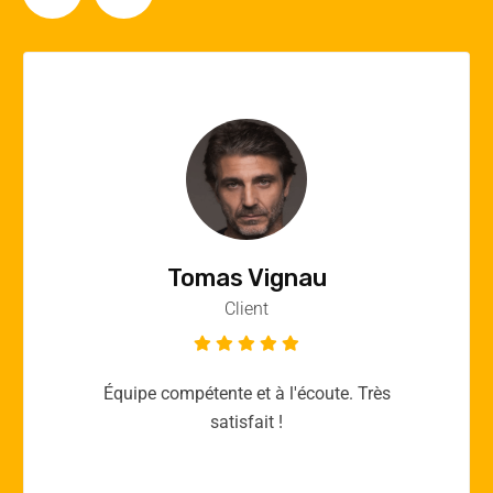
Vincent Quere
Client
Merci yellow365.work pour votre expertise!