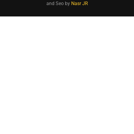
and Seo by
Nasr JR