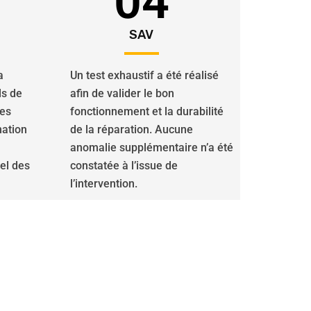
04
SAV
a
Un test exhaustif a été réalisé
ls de
afin de valider le bon
des
fonctionnement et la durabilité
nation
de la réparation. Aucune
anomalie supplémentaire n’a été
iel des
constatée à l’issue de
l’intervention.
olets roulants sont à votre