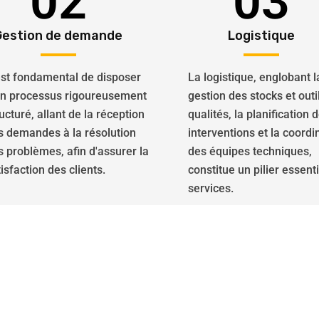
02
03
Gestion de demande
Logistique
 est fondamental de disposer
La logistique, englobant l
un processus rigoureusement
gestion des stocks et outi
ucturé, allant de la réception
qualités, la planification 
s demandes à la résolution
interventions et la coordi
s problèmes, afin d'assurer la
des équipes techniques,
isfaction des clients.
constitue un pilier essent
services.
isés dans la réparation de v