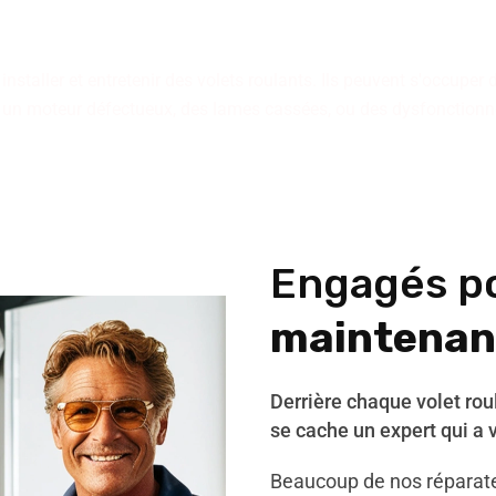
disposition.
staller et entretenir des volets roulants. Ils peuvent s'occuper 
 un moteur défectueux, des lames cassées, ou des dysfonctio
Engagés p
maintenan
Derrière chaque volet ro
se cache un expert qui a 
Beaucoup de nos réparate