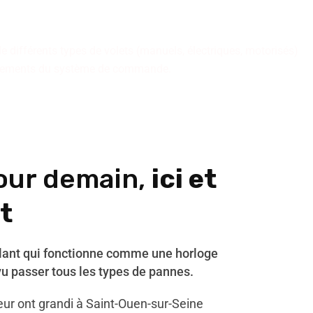
de différents types de volets (manuels, électriques, motorisés)
nnements du système de commande.
our demain,
ici et
t
ulant qui fonctionne comme une horloge
vu passer tous les types de pannes.
ur ont grandi à Saint-Ouen-sur-Seine