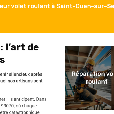
eur volet roulant à Saint-Ouen-sur-S
 :
l’art de
s
Réparation vo
venir silencieux après
uoi nos artisans sont
roulant
r ; ils anticipent. Dans
e 93070, où chaque
 être catastrophique