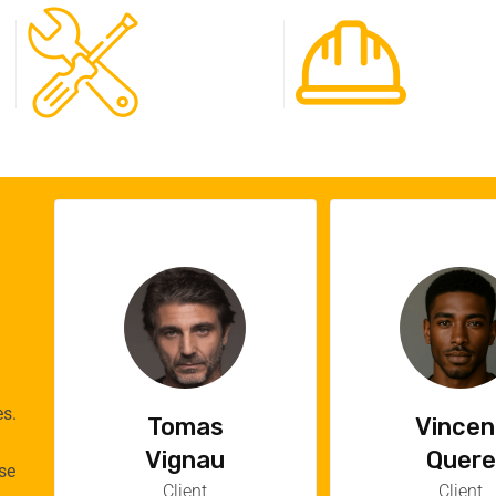
120
65
Spécialistes
Projet
es.
Vincent
Emilie
Quere
Cauch
se
Client
Cliente