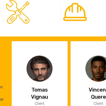
120
65
Spécialistes
Projet
es.
Vincent
Emilie
Quere
Cauch
se
Client
Cliente