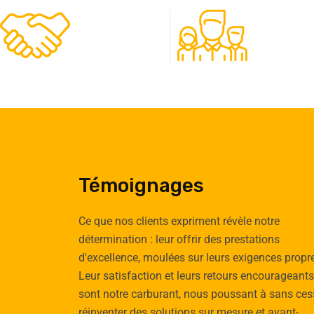
480
50
Clients
Experts
Témoignages
Ce que nos clients expriment révèle notre
détermination : leur offrir des prestations
d'excellence, moulées sur leurs exigences propr
Emilie
Tomas
Leur satisfaction et leurs retours encourageants
Cauchy
Vignau
sont notre carburant, nous poussant à sans ces
Cliente
Client
réinventer des solutions sur mesure et avant-