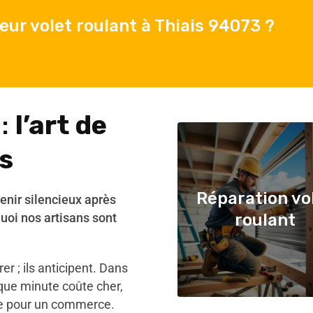
ur volet roulant à Thiais 94073 ?
 :
l’art de
s
Réparation vo
venir silencieux après
uoi nos artisans sont
roulant
r ; ils anticipent. Dans
que minute coûte cher,
ue pour un commerce.