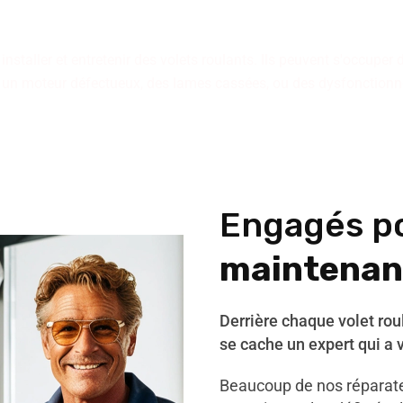
disposition.
staller et entretenir des volets roulants. Ils peuvent s'occuper 
 un moteur défectueux, des lames cassées, ou des dysfonctio
Engagés p
maintenan
Derrière chaque volet ro
se cache un expert qui a 
Beaucoup de nos réparateu