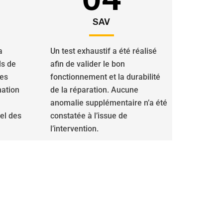
SAV
a
Un test exhaustif a été réalisé
ls de
afin de valider le bon
des
fonctionnement et la durabilité
nation
de la réparation. Aucune
anomalie supplémentaire n’a été
iel des
constatée à l’issue de
l’intervention.
olets roulants sont à votre