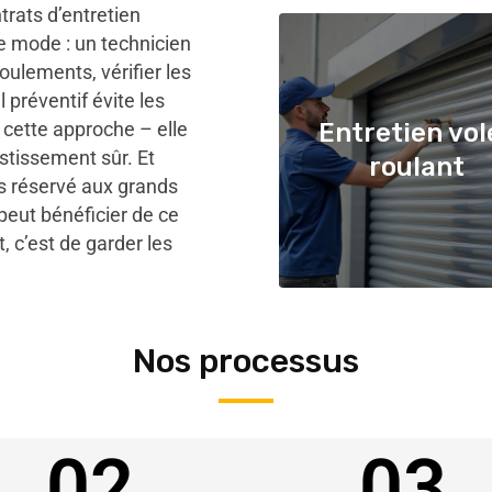
rats d’entretien
e mode : un technicien
oulements, vérifier les
l préventif évite les
cette approche – elle
Entretien vol
stissement sûr. Et
roulant
as réservé aux grands
eut bénéficier de ce
, c’est de garder les
Nos processus
02
03