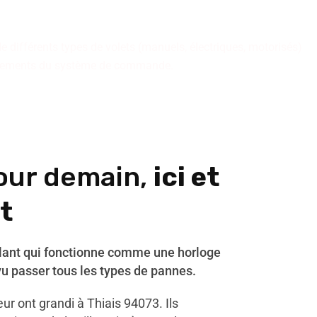
de différents types de volets (manuels, électriques, motorisés)
nnements du système de commande.
our demain,
ici et
t
ulant qui fonctionne comme une horloge
vu passer tous les types de pannes.
r ont grandi à Thiais 94073. Ils