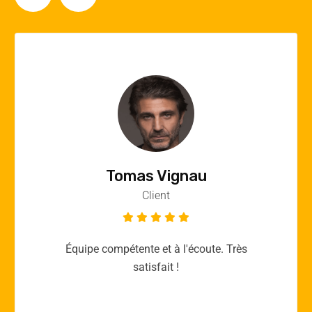
Vincent Quere
Client
Merci yellow365.work pour votre expertise!