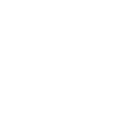
Faites confiance à notre
équipe expérimentée,
disponible rapidement pour
vous garantir un service haut
de gamme alliant réactivité
et expertise.
Actifs dans divers secteurs, nos chauffeurs privés
expérimentés mettent à profit leur expertise et leurs
compétences spécialisées.
Ils proposent des solutions adaptées aux besoins les plus
exigeants, garantissent un service haut de gamme et
contribuent durablement à la réussite de chaque
déplacement.