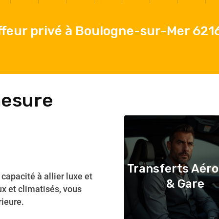
feur privé à Boulogne-sur-Mer 621
mesure
Transferts Aéro
capacité à allier luxe et
& Gare
ux et climatisés, vous
rieure.