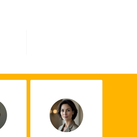
0
s terminés