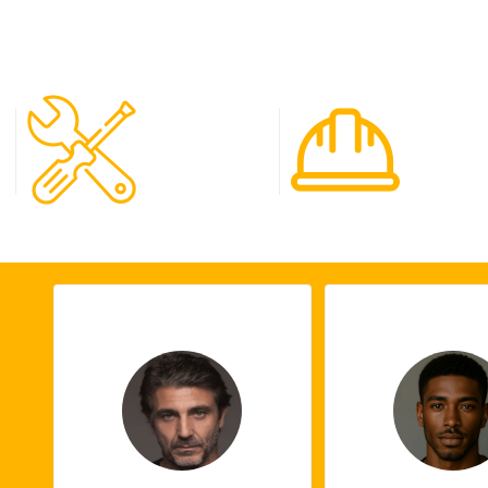
120
65
Spécialistes
Projet