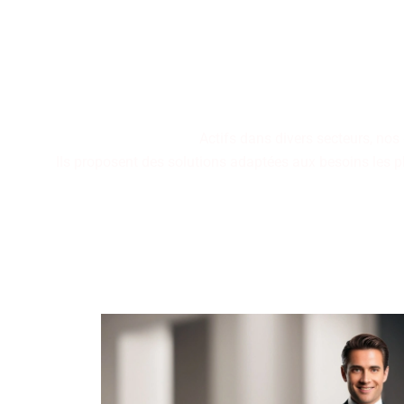
Besoin d’un Chauffeur V
disponible rapidement p
Actifs dans divers secteurs, nos
Ils proposent des solutions adaptées aux besoins les 