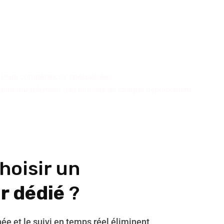
tre équipe expérimentée,
ce haut de gamme alliant
t leurs compétences spécialisées.
buent durablement à la réussite de chaque déplacement.
hoisir un
r dédié
?
ée et le suivi en temps réel éliminent