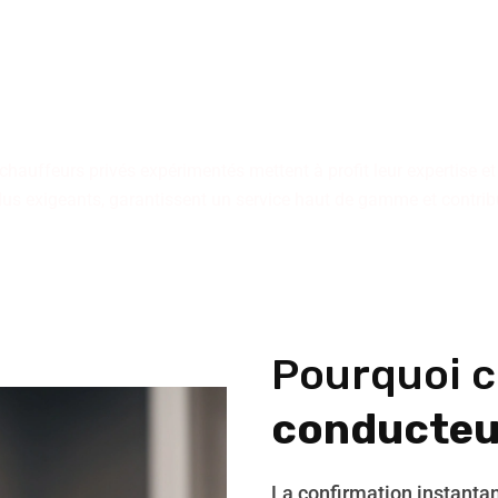
TC ? Faites confiance à no
our vous garantir un servi
réactivité et expertise.
 chauffeurs privés expérimentés mettent à profit leur expertise e
plus exigeants, garantissent un service haut de gamme et contri
Pourquoi c
conducteu
La confirmation instantan