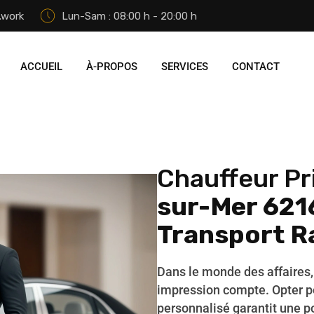
.work
Lun-Sam : 08:00 h - 20:00 h
ACCUEIL
À-PROPOS
SERVICES
CONTACT
Chauffeur Pr
sur-Mer 621
Transport R
Dans le monde des affaires
impression compte. Opter po
personnalisé garantit une po