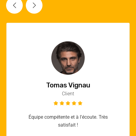
Vincent Quere
Client
Merci yellow365.work pour votre expertise!