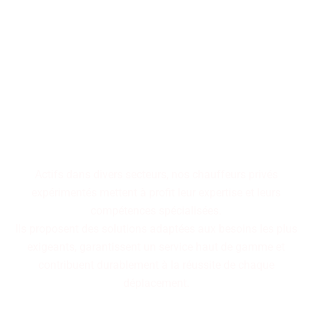
Faites confiance à notre
équipe expérimentée,
disponible rapidement pour
vous garantir un service haut
de gamme alliant réactivité
et expertise.
Actifs dans divers secteurs, nos chauffeurs privés
expérimentés mettent à profit leur expertise et leurs
compétences spécialisées.
Ils proposent des solutions adaptées aux besoins les plus
exigeants, garantissent un service haut de gamme et
contribuent durablement à la réussite de chaque
déplacement.