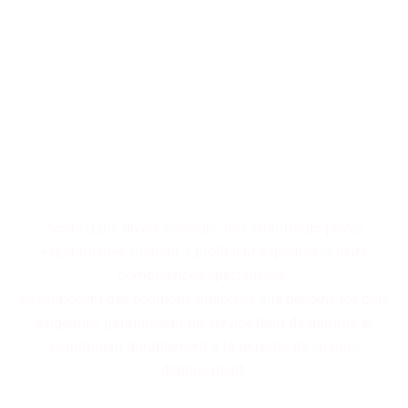
Faites confiance à notre
équipe expérimentée,
disponible rapidement pour
vous garantir un service haut
de gamme alliant réactivité
et expertise.
Actifs dans divers secteurs, nos chauffeurs privés
expérimentés mettent à profit leur expertise et leurs
compétences spécialisées.
Ils proposent des solutions adaptées aux besoins les plus
exigeants, garantissent un service haut de gamme et
contribuent durablement à la réussite de chaque
déplacement.