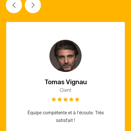
Vincent Quere
Client
Merci yellow365.work pour votre expertise!