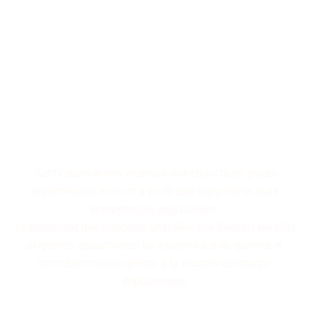
Faites confiance à notre
équipe expérimentée,
disponible rapidement pour
vous garantir un service haut
de gamme alliant réactivité
et expertise.
Actifs dans divers secteurs, nos chauffeurs privés
expérimentés mettent à profit leur expertise et leurs
compétences spécialisées.
Ils proposent des solutions adaptées aux besoins les plus
exigeants, garantissent un service haut de gamme et
contribuent durablement à la réussite de chaque
déplacement.