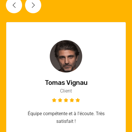
Vincent Quere
Client
Merci yellow365.work pour votre expertise!