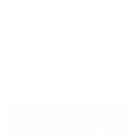
Nos artisans couvreurs se
tiennent à votre disposition
pour la conception ou la
restauration de toitures, qu'il
s'agisse d'immeubles
collectifs ou de résidences
individuelles.
Notre artisan couvreur analyse méticuleusement l'état de
votre charpente pour concevoir des stratégies sur mesure.
qu'il s'agisse de poser une nouvelle toiture, d'assécher vos
murs ou d'optimiser l'efficacité thermique de votre habitat.