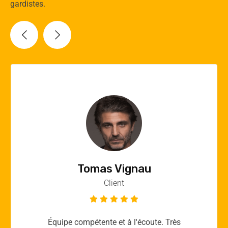
gardistes.
Vincent Quere
Client
Merci yellow365.work pour votre expertise!