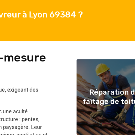
vreur à Lyon 69384 ?
r-mesure
ue, exigeant des
Réparation 
faîtage de toi
c une acuité
ructure : pentes,
on paysagère. Leur
mique, ventilation et