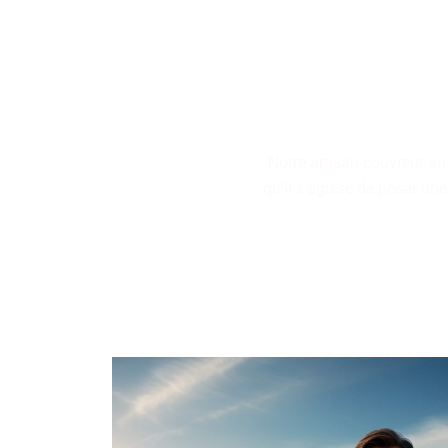
Nos artisans couvreurs se
restauration de toitures, 
Notre artisan couvreur an
qu'il s'agisse de poser une