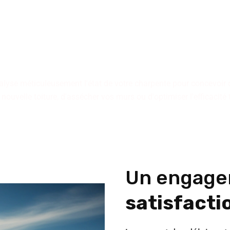
 tiennent à votre dispositio
qu'il s'agisse d'immeubles 
individuelles.
alyse méticuleusement l'état de votre charpente pour concevoir 
 nouvelle toiture, d'assécher vos murs ou d'optimiser l'efficacité
Un engage
satisfactio