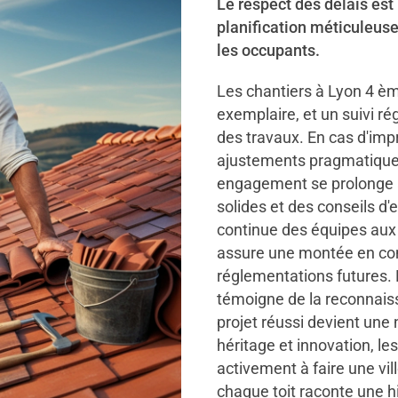
Le respect des délais est
planification méticuleus
les occupants.
Les chantiers à Lyon 4 è
exemplaire, et un suivi ré
des travaux. En cas d'imp
ajustements pragmatiques 
engagement se prolonge ap
solides et des conseils d'
continue des équipes au
assure une montée en com
réglementations futures. 
témoigne de la reconnaiss
projet réussi devient une
héritage et innovation, le
activement à faire une vil
chaque toit raconte une hi