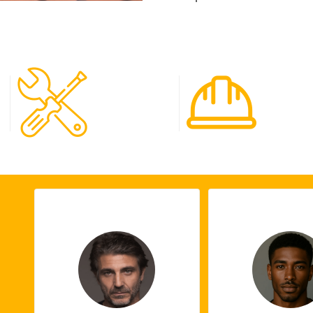
120
65
Spécialistes
Projet