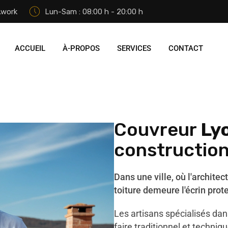
.work
Lun-Sam : 08:00 h - 20:00 h
ACCUEIL
À-PROPOS
SERVICES
CONTACT
Couvreur
Ly
construction
Dans une ville, où l'architec
toiture demeure l'écrin prot
Les artisans spécialisés dans
faire traditionnel et techn