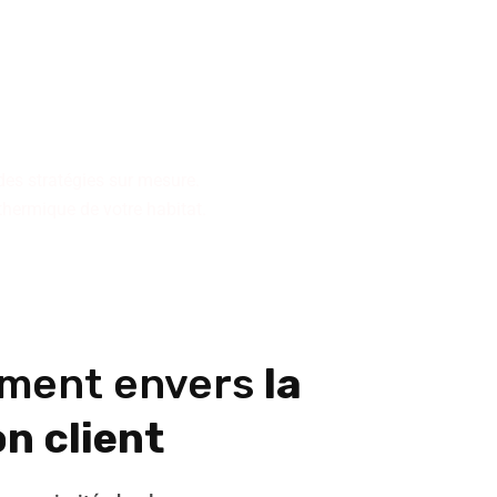
n pour la conception ou la
collectifs ou de résidences
des stratégies sur mesure.
 thermique de votre habitat.
ment envers
la
n client