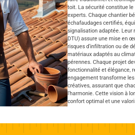
toit. La sécurité constitue l
experts. Chaque chantier bén
échafaudages certifiés, équi
signalisation adaptée. Leu
DTU) assure une mise en œuv
risques d'infiltration ou de
matériaux adaptés au climat 
pérennes. Chaque projet de
fonctionnalité et élégance, re
engagement transforme les 
créatives, assurant que chaqu
l'harmonie. Cette vision à l
confort optimal et une valori