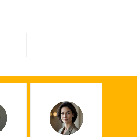
0
s terminés