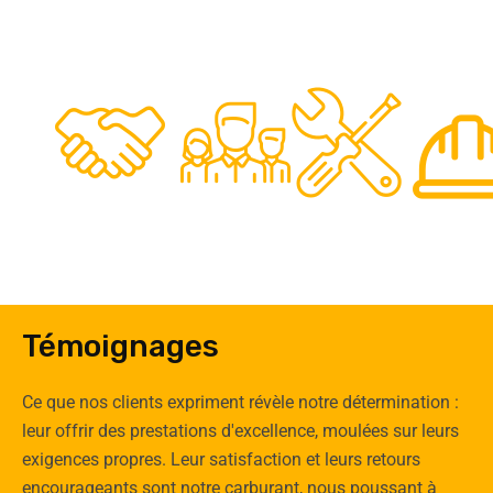
48
50
12
0
Clients
Experts
Spécia
Témoignages
Ce que nos clients expriment révèle notre détermination :
leur offrir des prestations d'excellence, moulées sur leurs
exigences propres. Leur satisfaction et leurs retours
encourageants sont notre carburant, nous poussant à