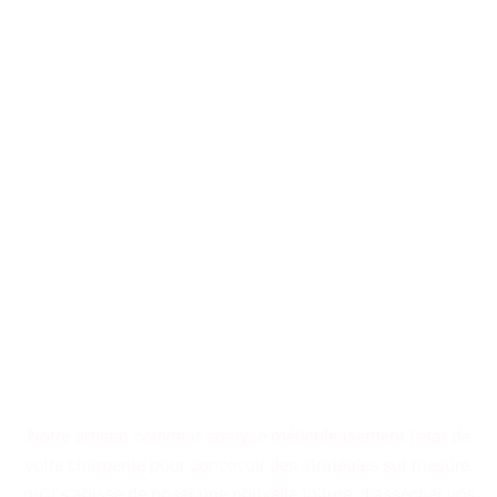
Nos artisans couvreurs se
tiennent à votre disposition
pour la conception ou la
restauration de toitures, qu'il
s'agisse d'immeubles
collectifs ou de résidences
individuelles.
Notre artisan couvreur analyse méticuleusement l'état de
votre charpente pour concevoir des stratégies sur mesure.
qu'il s'agisse de poser une nouvelle toiture, d'assécher vos