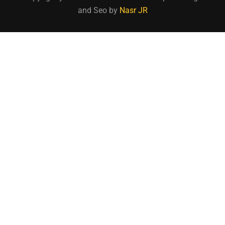
and Seo by
Nasr JR