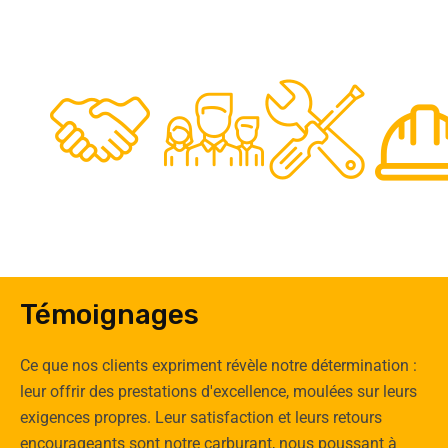
48
50
12
0
Clients
Experts
Spécia
Témoignages
Ce que nos clients expriment révèle notre détermination :
leur offrir des prestations d'excellence, moulées sur leurs
exigences propres. Leur satisfaction et leurs retours
encourageants sont notre carburant, nous poussant à