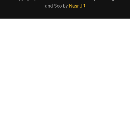
and Seo by
Nasr JR