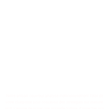
Nos artisans couvreurs se
tiennent à votre disposition
pour la conception ou la
restauration de toitures, qu'il
s'agisse d'immeubles
collectifs ou de résidences
individuelles.
Notre artisan couvreur analyse méticuleusement l'état de
votre charpente pour concevoir des stratégies sur mesure.
qu'il s'agisse de poser une nouvelle toiture, d'assécher vos