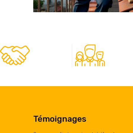
480
50
Clients
Experts
Témoignages