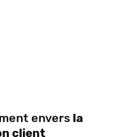
n pour la conception ou la
collectifs ou de résidences
des stratégies sur mesure.
 thermique de votre habitat.
ment envers
la
n client