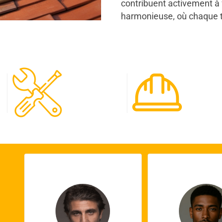
contribuent activement à fa
harmonieuse, où chaque to
120
65
Spécialistes
Projet