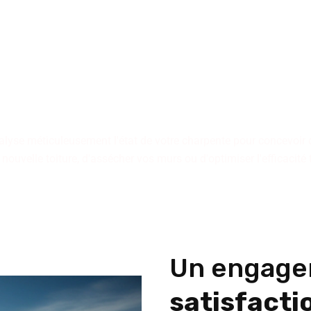
 tiennent à votre dispositio
qu'il s'agisse d'immeubles 
individuelles.
alyse méticuleusement l'état de votre charpente pour concevoir 
 nouvelle toiture, d'assécher vos murs ou d'optimiser l'efficacité
Un engage
satisfactio