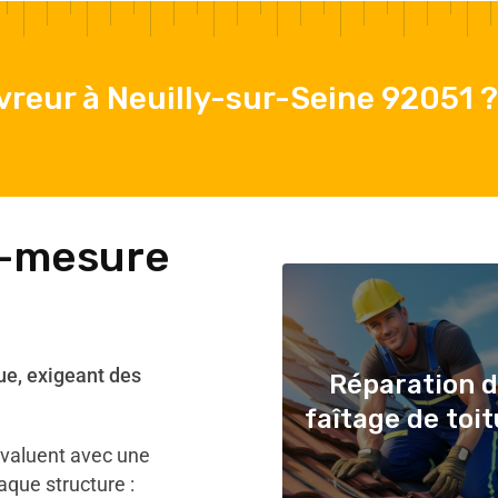
reur à Neuilly-sur-Seine 92051 ?
r-mesure
ue, exigeant des
Réparation 
faîtage de toi
évaluent avec une
aque structure :