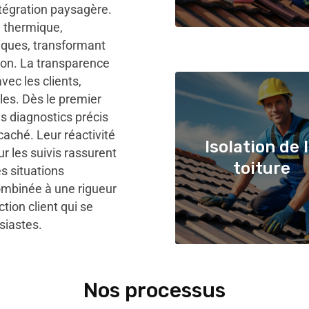
ntégration paysagère.
n thermique,
tiques, transformant
ion. La transparence
vec les clients,
les. Dès le premier
s diagnostics précis
caché. Leur réactivité
Isolation de 
ur les suivis rassurent
toiture
s situations
ombinée à une rigueur
tion client qui se
siastes.
Nos processus