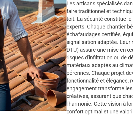
Les artisans spécialisés dans
faire traditionnel et techn
toit. La sécurité constitue l
experts. Chaque chantier bén
échafaudages certifiés, équi
signalisation adaptée. Leu
DTU) assure une mise en œuv
risques d'infiltration ou de
matériaux adaptés au climat 
pérennes. Chaque projet de
fonctionnalité et élégance, re
engagement transforme les 
créatives, assurant que chaqu
l'harmonie. Cette vision à l
confort optimal et une valori