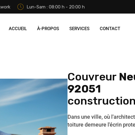
.work
Lun-Sam : 08:00 h - 20:00 h
ACCUEIL
À-PROPOS
SERVICES
CONTACT
Couvreur
Ne
92051
construction
Dans une ville, où l'architec
toiture demeure l'écrin prot