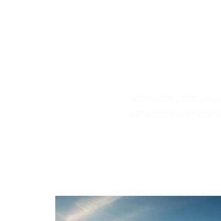
Nos artisans couvreurs se
restauration de toitures, 
Notre artisan couvreur an
qu'il s'agisse de poser une