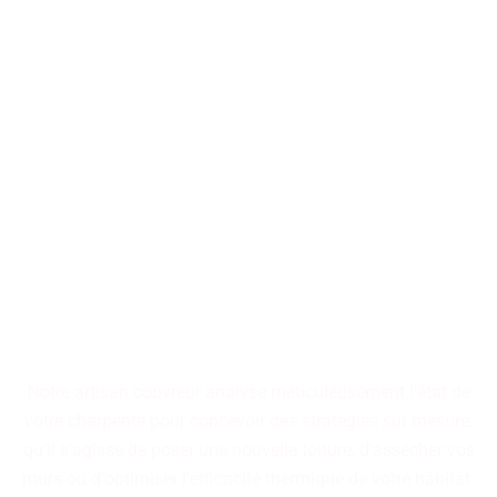
Nos artisans couvreurs se
tiennent à votre disposition
pour la conception ou la
restauration de toitures, qu'il
s'agisse d'immeubles
collectifs ou de résidences
individuelles.
Notre artisan couvreur analyse méticuleusement l'état de
votre charpente pour concevoir des stratégies sur mesure.
qu'il s'agisse de poser une nouvelle toiture, d'assécher vos
murs ou d'optimiser l'efficacité thermique de votre habitat.