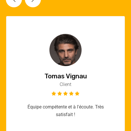
Vincent Quere
Client
Merci yellow365.work pour votre expertise!