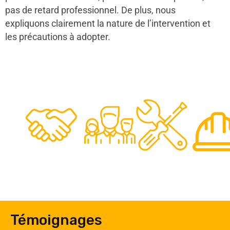
pas de retard professionnel. De plus, nous
expliquons clairement la nature de l’intervention et
les précautions à adopter.
48
50
12
0
Clients
Experts
Spécia
Témoignages