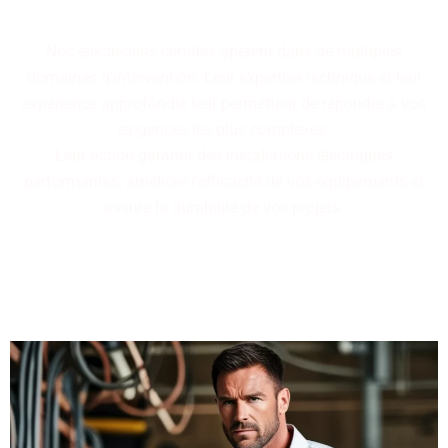
longue expérience terrain.
Nos électriciens certifiés opèrent dans de multiples
domaines d'intervention. Leur expertise technique et leur
expérience approfondie leur permettent de répondre à vos
exigences les plus complexes.
Leur action garantit des installations électriques
performantes, améliore l'efficacité de vos équipements et
assure la durabilité de vos projets.