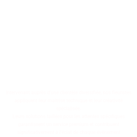
Les décorations florales
transforment les espaces en
tableaux vivants,
où chaque arrangement
raconte une histoire
cohérente.
Intervenant auprès d'une clientèle diversifiée, nos fleuristes
appliquent leur maîtrise technique et leur créativité
spécialisée.
Leurs solutions taillées pour les attentes spécifiques
garantissent un service premium et contribuent
significativement à l'éclat de chaque événement