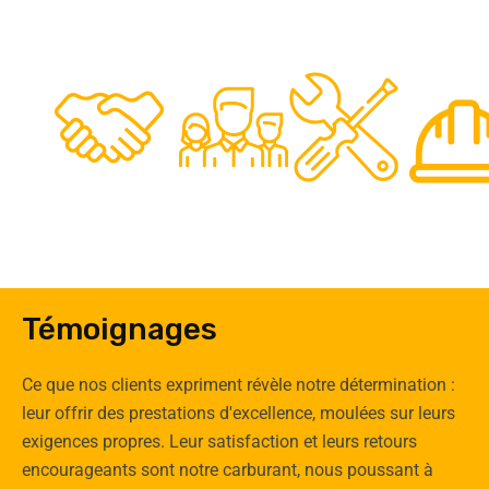
48
50
12
0
Clients
Experts
Spécia
Témoignages
Ce que nos clients expriment révèle notre détermination :
leur offrir des prestations d'excellence, moulées sur leurs
exigences propres. Leur satisfaction et leurs retours
encourageants sont notre carburant, nous poussant à