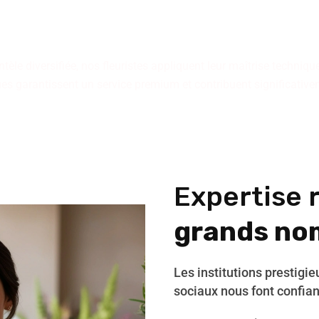
les transforment les espace
angement raconte une histo
tèle diversifiée, nos fleuristes appliquent leur maîtrise technique 
iques garantissent un service premium et contribuent significativ
Expertise 
grands no
Les institutions prestigi
sociaux nous font confia