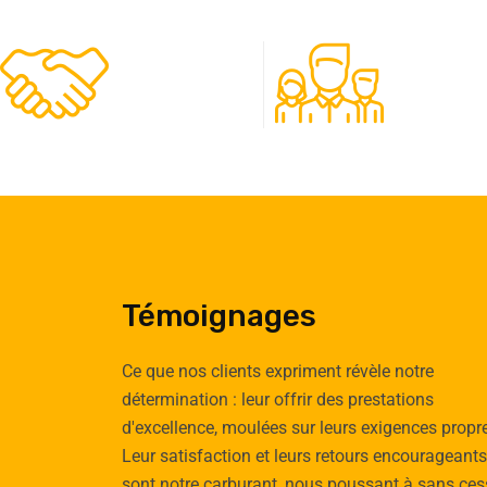
480
50
Clients
Experts
Témoignages
Ce que nos clients expriment révèle notre
détermination : leur offrir des prestations
d'excellence, moulées sur leurs exigences propr
Emilie
Tomas
Leur satisfaction et leurs retours encourageants
Cauchy
Vignau
sont notre carburant, nous poussant à sans ces