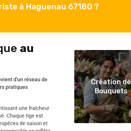
riste à Haguenau 67180 ?
ique
au
ovient d'un réseau de
Création de
rs pratiques
Bouquets
antissant une fraîcheur
sé. Chaque tige est
 espèces de saison et
responsable se reflète