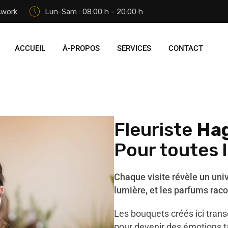
.work
Lun-Sam : 08:00 h - 20:00 h
ACCUEIL
À-PROPOS
SERVICES
CONTACT
Fleuriste
Hag
Pour toutes 
Chaque visite révèle un uni
lumière, et les parfums raco
Les bouquets créés ici tran
pour devenir des émotions t