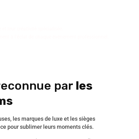
s en tableaux vivants,
ire cohérente.
et leur créativité spécialisée.
ement à l'éclat de chaque événement professionnel.
reconnue par
les
ms
euses, les marques de luxe et les sièges
nce pour sublimer leurs moments clés.