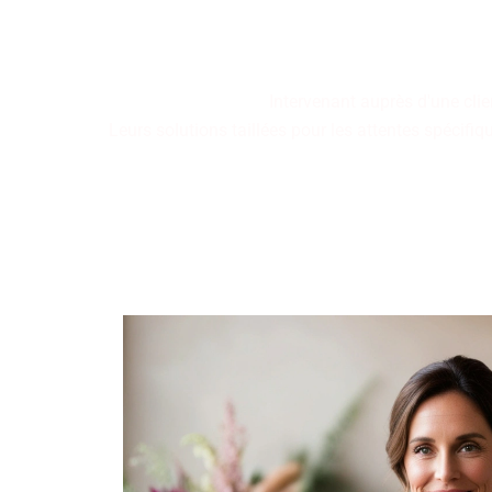
Les décorations flora
où chaque arr
Intervenant auprès d'une clien
Leurs solutions taillées pour les attentes spécif