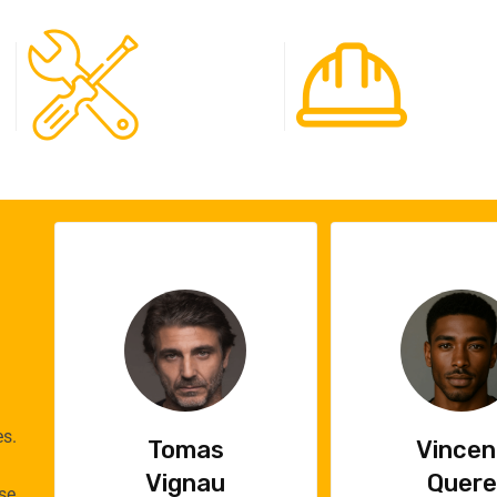
120
65
Spécialistes
Projet
es.
Vincent
Emilie
Quere
Cauch
se