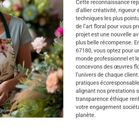
Cette reconnaissance repo
d’allier créativité, rigueu
techniques les plus point
de l’art floral pour vous 
projet est une nouvelle a
plus belle récompense. En
67180, vous optez pour u
monde professionnel et le
concevons des œuvres flo
l’univers de chaque clien
pratiques écoresponsable
alignant nos prestations s
transparence éthique ren
votre engagement sociétal
planète.