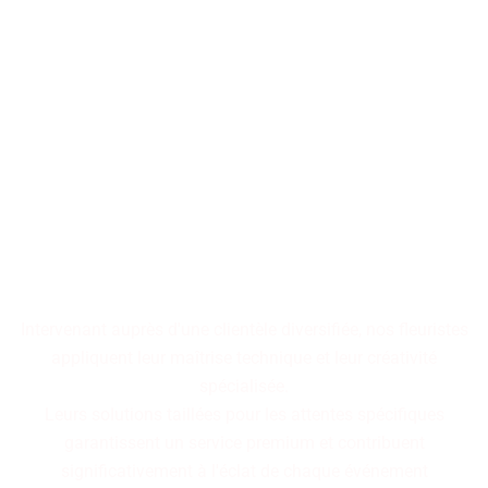
Les décorations florales
transforment les espaces en
tableaux vivants,
où chaque arrangement
raconte une histoire
cohérente.
Intervenant auprès d'une clientèle diversifiée, nos fleuristes
appliquent leur maîtrise technique et leur créativité
spécialisée.
Leurs solutions taillées pour les attentes spécifiques
garantissent un service premium et contribuent
significativement à l'éclat de chaque événement