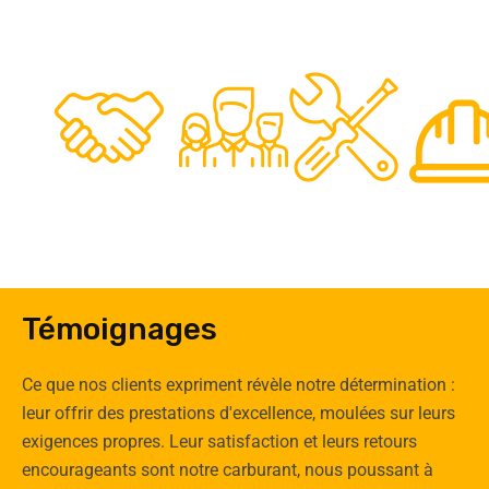
48
50
12
0
Clients
Experts
Spécia
Témoignages
Ce que nos clients expriment révèle notre détermination :
leur offrir des prestations d'excellence, moulées sur leurs
exigences propres. Leur satisfaction et leurs retours
encourageants sont notre carburant, nous poussant à