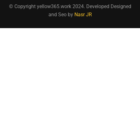
© Copyright yellow365.work 2024. Developed Designed
and Seo by
Nasr JR