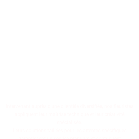
Les décorations florales
transforment les espaces en
tableaux vivants,
où chaque arrangement
raconte une histoire
cohérente.
Intervenant auprès d'une clientèle diversifiée, nos fleuristes
appliquent leur maîtrise technique et leur créativité
spécialisée.
Leurs solutions taillées pour les attentes spécifiques
garantissent un service premium et contribuent