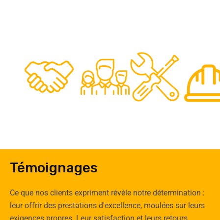
48
50
12
0
Clients
Experts
Spécia
Témoignages
Ce que nos clients expriment révèle notre détermination :
leur offrir des prestations d'excellence, moulées sur leurs
exigences propres. Leur satisfaction et leurs retours