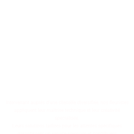
Les décorations florales
transforment les espaces en
tableaux vivants,
où chaque arrangement
raconte une histoire
cohérente.
Intervenant auprès d'une clientèle diversifiée, nos fleuristes
appliquent leur maîtrise technique et leur créativité
spécialisée.
Leurs solutions taillées pour les attentes spécifiques
garantissent un service premium et contribuent