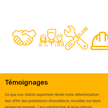
48
50
12
0
Clients
Experts
Spécia
Témoignages
Ce que nos clients expriment révèle notre détermination :
leur offrir des prestations d'excellence, moulées sur leurs
exigences propres. Leur satisfaction et leurs retours