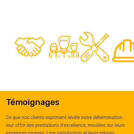
48
50
12
0
Clients
Experts
Spécia
Témoignages
Ce que nos clients expriment révèle notre détermination :
leur offrir des prestations d'excellence, moulées sur leurs
exigences propres. Leur satisfaction et leurs retours