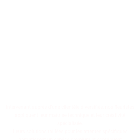
Les décorations florales
transforment les espaces en
tableaux vivants,
où chaque arrangement
raconte une histoire
cohérente.
Intervenant auprès d'une clientèle diversifiée, nos fleuristes
appliquent leur maîtrise technique et leur créativité
spécialisée.
Leurs solutions taillées pour les attentes spécifiques
garantissent un service premium et contribuent