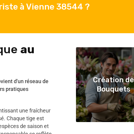
riste à Vienne 38544 ?
ique
au
Création de
ovient d'un réseau de
Bouquets
rs pratiques
antissant une fraîcheur
sé. Chaque tige est
 espèces de saison et
responsable se reflète