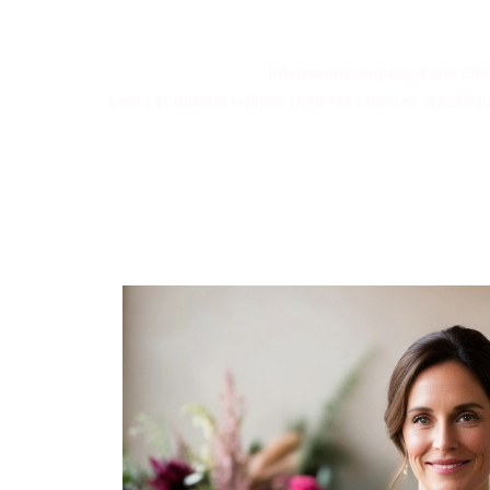
où chaque arr
Intervenant auprès d'une clien
Leurs solutions taillées pour les attentes spécif