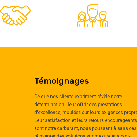
480
50
Clients
Experts
Témoignages
Ce que nos clients expriment révèle notre
détermination : leur offrir des prestations
d'excellence, moulées sur leurs exigences propr
Emilie
Tomas
Leur satisfaction et leurs retours encourageants
Cauchy
Vignau
sont notre carburant, nous poussant à sans ces
Cliente
Client
réinventer des solutions sur mesure et avant-