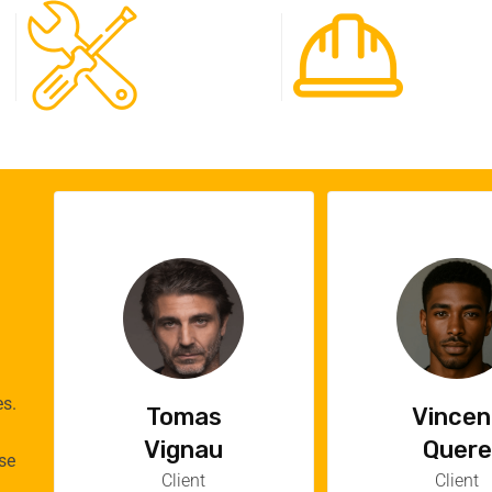
120
65
Spécialistes
Projet
es.
Vincent
Emilie
Quere
Cauch
se
Client
Cliente