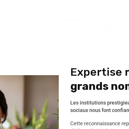
angement raconte une histo
tèle diversifiée, nos fleuristes appliquent leur maîtrise technique 
iques garantissent un service premium et contribuent significativ
Expertise 
grands no
Les institutions prestigi
sociaux nous font confia
Cette reconnaissance repo