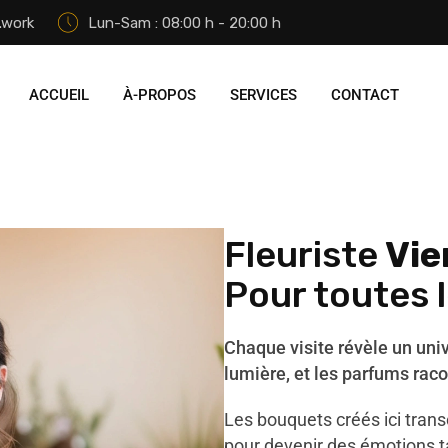
.work
Lun-Sam : 08:00 h - 20:00 h
ACCUEIL
À-PROPOS
SERVICES
CONTACT
Fleuriste
Vie
Pour toutes 
Chaque visite révèle un uni
lumière, et les parfums raco
Les bouquets créés ici tran
pour devenir des émotions t