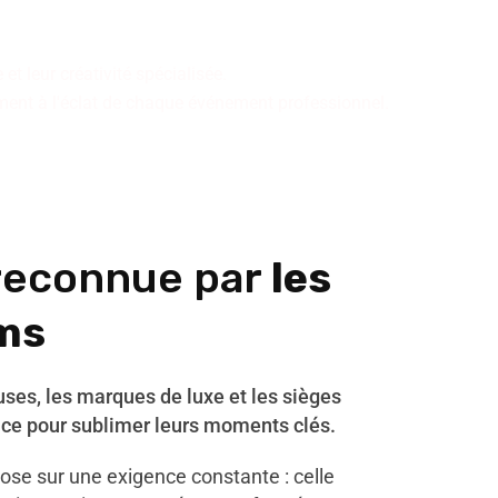
ire cohérente.
et leur créativité spécialisée.
ement à l'éclat de chaque événement professionnel.
reconnue par
les
ms
euses, les marques de luxe et les sièges
nce pour sublimer leurs moments clés.
se sur une exigence constante : celle