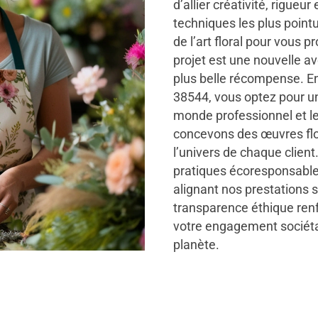
d’allier créativité, rigueu
techniques les plus point
de l’art floral pour vous 
projet est une nouvelle a
plus belle récompense. En
38544, vous optez pour u
monde professionnel et le
concevons des œuvres flo
l’univers de chaque clien
pratiques écoresponsable
alignant nos prestations s
transparence éthique ren
votre engagement sociétal
planète.