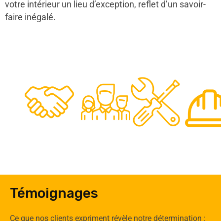
votre intérieur un lieu d’exception, reflet d’un savoir-
faire inégalé.
48
50
12
0
Clients
Experts
Spécia
Témoignages
Ce que nos clients expriment révèle notre détermination :