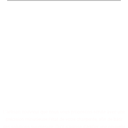
La conception et la remise en
état de toitures font partie
des compétences de nos
artisans couvreurs, à votre
écoute pour concrétiser vos
projets.
L'artisan couvreur que nous vous proposons scrute avec une
précision minutieuse l'état de votre charpente, afin de bâtir
des solutions sur-mesure. Qu'il s'agisse d'édifier une nouvelle