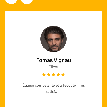
Vincent Quere
Client
Merci yellow365.work pour votre expertise!