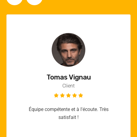
Vincent Quere
Client
Merci yellow365.work pour votre expertise!