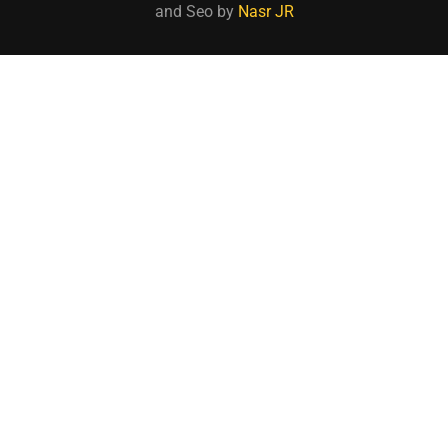
and Seo by
Nasr JR