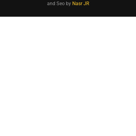
and Seo by
Nasr JR