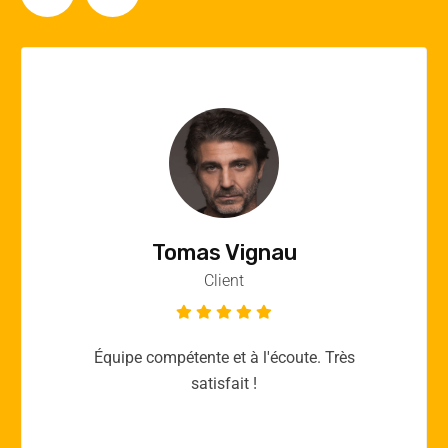
Vincent Quere
Client
Merci yellow365.work pour votre expertise!