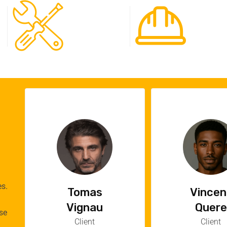
120
65
Spécialistes
Projet
es.
Vincent
Emilie
Quere
Cauch
se
Client
Cliente