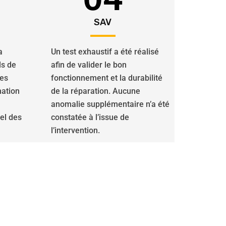
SAV
a
Un test exhaustif a été réalisé
ls de
afin de valider le bon
des
fonctionnement et la durabilité
nation
de la réparation. Aucune
anomalie supplémentaire n’a été
iel des
constatée à l’issue de
l’intervention.
olets roulants sont à votre