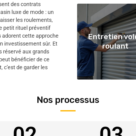
ent des contrats
asin luxe de mode : un
raisser les roulements,
e petit rituel préventif
s adorent cette approche
Entretien vol
n investissement sûr. Et
roulant
as réservé aux grands
eut bénéficier de ce
, c’est de garder les
Nos processus
02
03