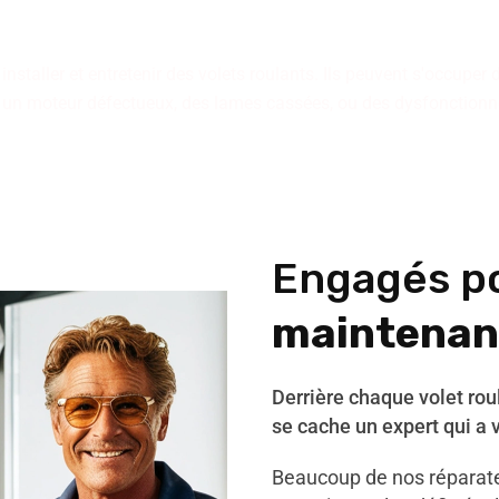
disposition.
staller et entretenir des volets roulants. Ils peuvent s'occuper 
 un moteur défectueux, des lames cassées, ou des dysfonctio
Engagés p
maintenan
Derrière chaque volet ro
se cache un expert qui a 
Beaucoup de nos réparate