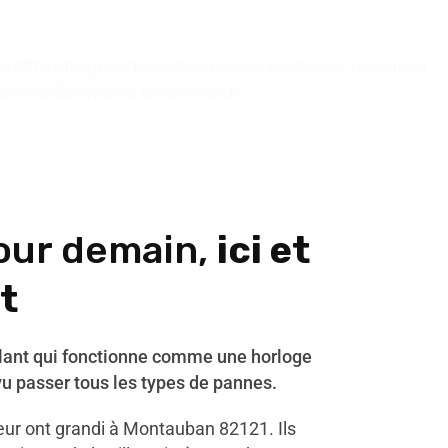
de différents types de volets (manuels, électriques, motorisés)
nnements du système de commande.
our demain,
ici et
t
ulant qui fonctionne comme une horloge
vu passer tous les types de pannes.
ur ont grandi à Montauban 82121. Ils