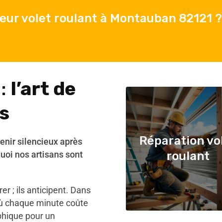
eur volet roulant à Montauban 82121 ?
 :
l’art de
s
Réparation vo
venir silencieux après
uoi nos artisans sont
roulant
r ; ils anticipent. Dans
ù chaque minute coûte
phique pour un