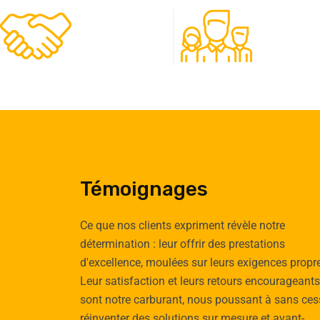
480
50
Clients
Experts
Témoignages
Ce que nos clients expriment révèle notre
détermination : leur offrir des prestations
d'excellence, moulées sur leurs exigences propr
Emilie
Tomas
Leur satisfaction et leurs retours encourageants
Cauchy
Vignau
sont notre carburant, nous poussant à sans ces
Cliente
Client
réinventer des solutions sur mesure et avant-