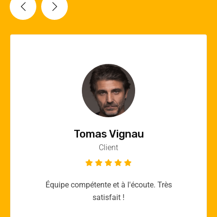
Vincent Quere
Client
Merci yellow365.work pour votre expertise!