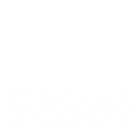
Bénéficiez d'un support
immédiat : nos techniciens
solutionnent tout problème
technique sur vos
équipements.
Intervention complète sur volets roulants : nos techniciens
experts posent, entretiennent et réparent tous les systèmes
(mécaniques, électriques, motorisés). Leur savoir-faire cible
les défaillances typiques : moteur hors service, lames
brisées, ou dysfonctionnement du dispositif de contrôle.