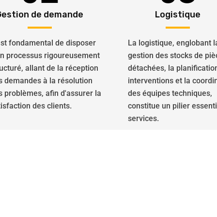
Gestion de demande
Logistique
 est fondamental de disposer
La logistique, englobant l
un processus rigoureusement
gestion des stocks de piè
ucturé, allant de la réception
détachées, la planificatio
s demandes à la résolution
interventions et la coordi
s problèmes, afin d'assurer la
des équipes techniques,
isfaction des clients.
constitue un pilier essent
services.
ns en serrurerie, faites app