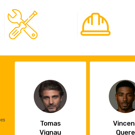
120
65
Spécialistes
Projet
ues
Vincent
Emil
Quere
Cau