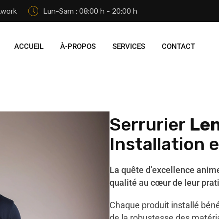
.work
Lun-Sam : 08:00 h - 20:00 h
ACCUEIL
À-PROPOS
SERVICES
CONTACT
Serrurier
Le
Installation
La quête d’excellence anime 
qualité au cœur de leur prat
Chaque produit installé béné
de la robustesse des matéria