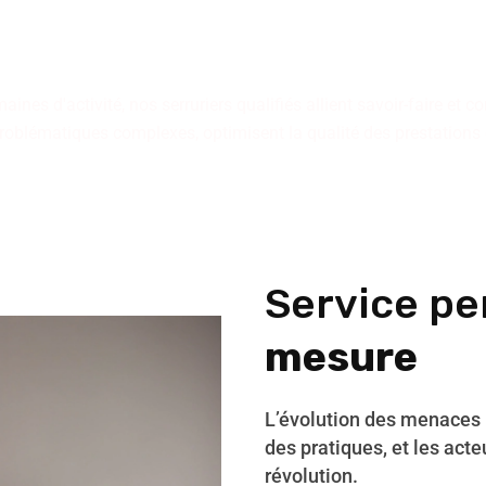
professionnels
activité et expertise garanti
es d'activité, nos serruriers qualifiés allient savoir-faire et
problématiques complexes, optimisent la qualité des prestations e
Service pe
mesure
L’évolution des menaces
des pratiques, et les acte
révolution.