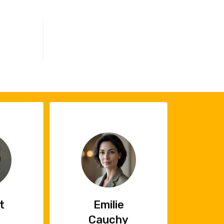
0
s terminés
ie
Tomas
chy
Vignau