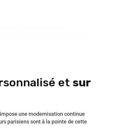
es.
 compétences techniques pointues.
t assurent la réussite pérenne des projets.
rsonnalisé et
sur
 impose une modernisation continue
urs parisiens sont à la pointe de cette