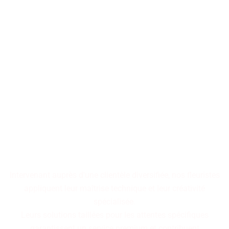
Les décorations florales
transforment les espaces en
tableaux vivants,
où chaque arrangement
raconte une histoire
cohérente.
Intervenant auprès d'une clientèle diversifiée, nos fleuristes
appliquent leur maîtrise technique et leur créativité
spécialisée.
Leurs solutions taillées pour les attentes spécifiques
garantissent un service premium et contribuent