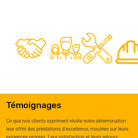
48
50
12
0
Clients
Experts
Spécia
Témoignages
Ce que nos clients expriment révèle notre détermination :
leur offrir des prestations d'excellence, moulées sur leurs
exigences propres. Leur satisfaction et leurs retours