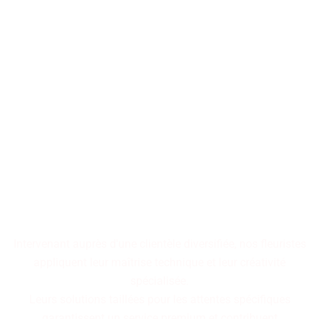
Les décorations florales
transforment les espaces en
tableaux vivants,
où chaque arrangement
raconte une histoire
cohérente.
Intervenant auprès d'une clientèle diversifiée, nos fleuristes
appliquent leur maîtrise technique et leur créativité
spécialisée.
Leurs solutions taillées pour les attentes spécifiques
garantissent un service premium et contribuent