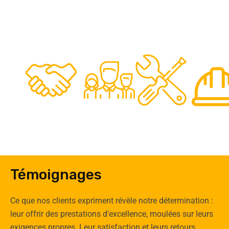
48
50
12
0
Clients
Experts
Spécia
Témoignages
Ce que nos clients expriment révèle notre détermination :
leur offrir des prestations d'excellence, moulées sur leurs
exigences propres. Leur satisfaction et leurs retours