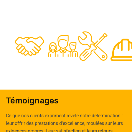
48
50
12
0
Clients
Experts
Spécia
Témoignages
Ce que nos clients expriment révèle notre détermination :
leur offrir des prestations d'excellence, moulées sur leurs
exigences propres. Leur satisfaction et leurs retours