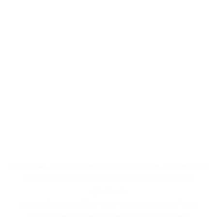
Les décorations florales
transforment les espaces en
tableaux vivants,
où chaque arrangement
raconte une histoire
cohérente.
Intervenant auprès d'une clientèle diversifiée, nos fleuristes
appliquent leur maîtrise technique et leur créativité
spécialisée.
Leurs solutions taillées pour les attentes spécifiques
garantissent un service premium et contribuent