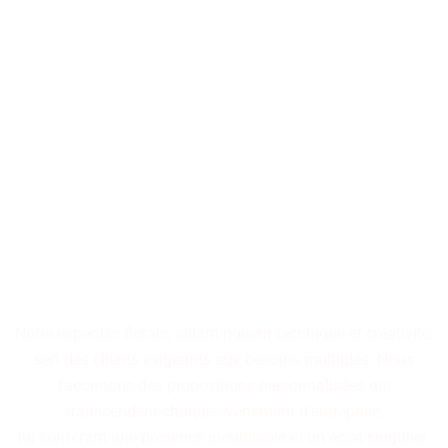
L'art végétal insuffle une âme
aux espaces et les
transforme en tableaux
poétiques où chaque
composition florale raconte
une histoire visuelle, alliant
harmonie et intensité
expressive.
Notre expertise florale, alliant rigueur technique et créativité,
sert des clients exigeants aux besoins multiples. Nous
façonnons des propositions personnalisées qui
transcendent chaque événement d'entreprise,
lui conférant une présence inoubliable et un éclat singulier.