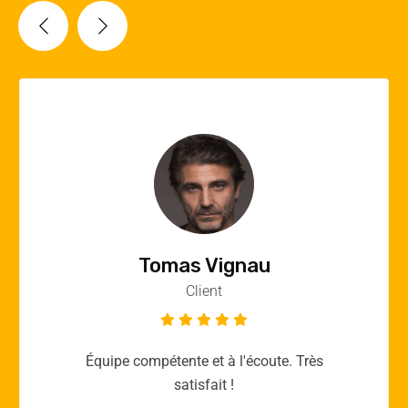
Vincent Quere
Client
Merci yellow365.work pour votre expertise!