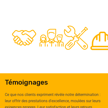
48
50
12
0
Clients
Experts
Spécia
Témoignages
Ce que nos clients expriment révèle notre détermination :
leur offrir des prestations d'excellence, moulées sur leurs
exigences propres. Leur satisfaction et leurs retours