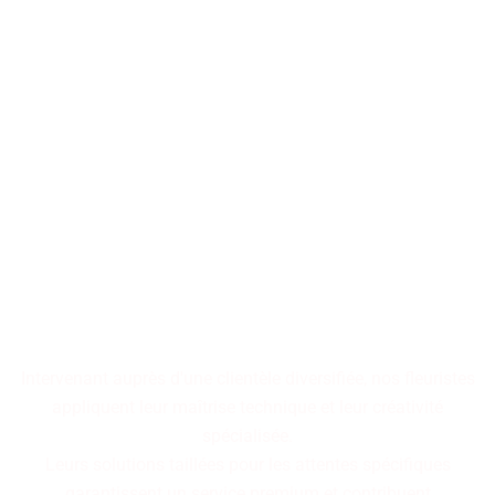
Les décorations florales
transforment les espaces en
tableaux vivants,
où chaque arrangement
raconte une histoire
cohérente.
Intervenant auprès d'une clientèle diversifiée, nos fleuristes
appliquent leur maîtrise technique et leur créativité
spécialisée.
Leurs solutions taillées pour les attentes spécifiques
garantissent un service premium et contribuent