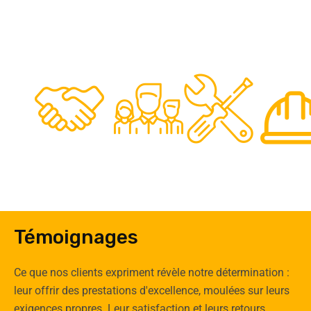
48
50
12
0
Clients
Experts
Spécia
Témoignages
Ce que nos clients expriment révèle notre détermination :
leur offrir des prestations d'excellence, moulées sur leurs
exigences propres. Leur satisfaction et leurs retours