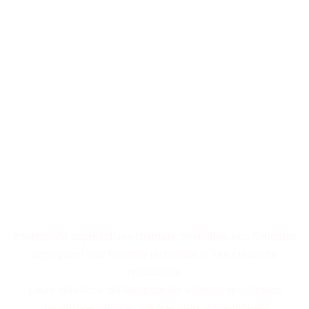
Les décorations florales
transforment les espaces en
tableaux vivants,
où chaque arrangement
raconte une histoire
cohérente.
Intervenant auprès d'une clientèle diversifiée, nos fleuristes
appliquent leur maîtrise technique et leur créativité
spécialisée.
Leurs solutions taillées pour les attentes spécifiques
garantissent un service premium et contribuent