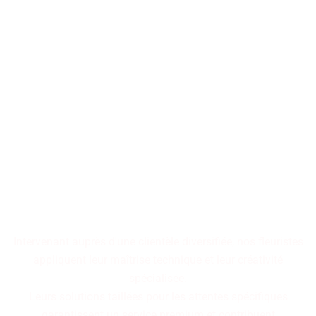
Les décorations florales
transforment les espaces en
tableaux vivants,
où chaque arrangement
raconte une histoire
cohérente.
Intervenant auprès d'une clientèle diversifiée, nos fleuristes
appliquent leur maîtrise technique et leur créativité
spécialisée.
Leurs solutions taillées pour les attentes spécifiques
garantissent un service premium et contribuent