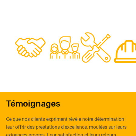
48
50
12
0
Clients
Experts
Spécia
Témoignages
Ce que nos clients expriment révèle notre détermination :
leur offrir des prestations d'excellence, moulées sur leurs
exigences propres. Leur satisfaction et leurs retours